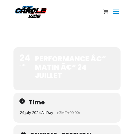
24
PERFORMANCE Â€“
MATIN Â€“ 24
JUL
JUILLET
Time
24 july 2024 All Day
(GMT+00:00)