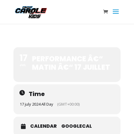
17
PERFORMANCE Â€“
MATIN Â€“ 17 JUILLET
JUL
Time
17 july 2024 All Day
(GMT+00:00)
CALENDAR
GOOGLECAL