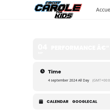
Accue
04
PERFORMANCE Â€“ 
SEP
Time
4 september 2024 All Day
(GMT+00:0
CALENDAR
GOOGLECAL