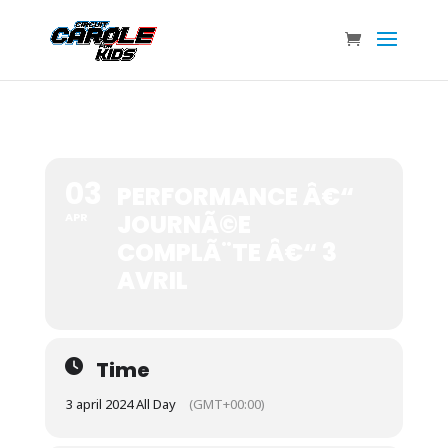
03
PERFORMANCE Â€“
JOURNÃ©E
APR
COMPLÃ¨TE Â€“ 3
AVRIL
Time
3 april 2024 All Day
(GMT+00:00)