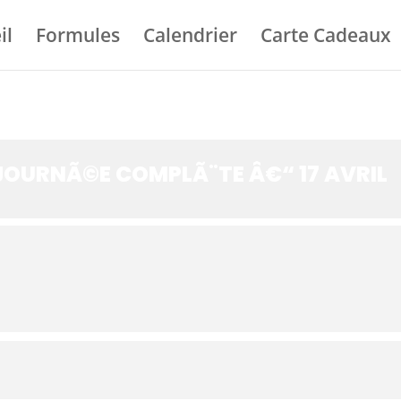
il
Formules
Calendrier
Carte Cadeaux
OURNÃ©E COMPLÃ¨TE Â€“ 17 AVRIL