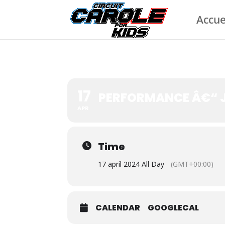
Accue
17
PERFORMANCE Â€“ J
APR
Time
17 april 2024 All Day
(GMT+00:00)
CALENDAR
GOOGLECAL