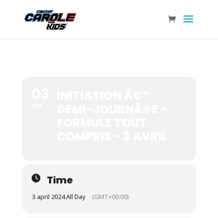
03
INITIATION Â€“
DEMI-JOURNÃ©E -
APR
FORMULE TOUT
COMPRIS - 3 AVRIL
Time
3 april 2024 All Day
(GMT+00:00)