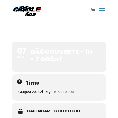
07
DÃ©COUVERTE - 1H
- 7 AOÃ»T
AUG
Time
7 august 2024 All Day
(GMT+00:00)
CALENDAR
GOOGLECAL