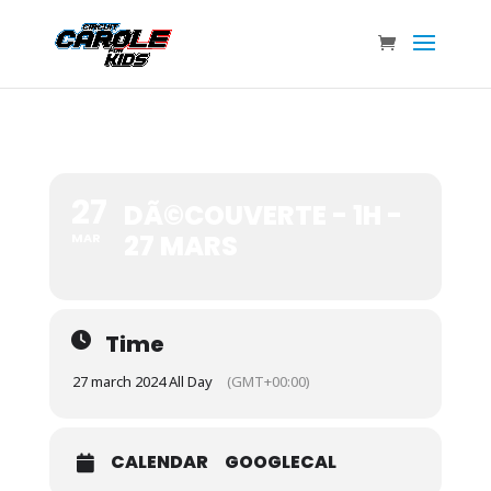
27
DÃ©COUVERTE - 1H -
27 MARS
MAR
Time
27 march 2024 All Day
(GMT+00:00)
CALENDAR
GOOGLECAL