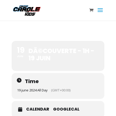
19
DÃ©COUVERTE - 1H -
19 JUIN
JUN
Time
19 june 2024 All Day
(GMT+00:00)
CALENDAR
GOOGLECAL